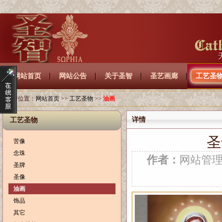
网站首页
网站公告
关于圣智
圣艺画廊
工艺圣
当前位置：
网站首页
>>
工艺圣物
>>
油画
详情
工艺圣物
圣
苦像
念珠
作者：
网站管
圣牌
圣像
油画
饰品
其它