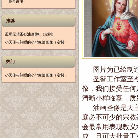
祭台设施
推荐
圣母无玷圣心油画像C（定制）
小天使与熟睡的小耶稣油画像（定制）
热门
图片为已绘制过
小天使与熟睡的小耶稣油画像（定制）
圣智工作室至今
像，我们接受任何
清晰小样临摹，质
油画圣像是天主
庭必不可少的宗教
会最常用表现教义
成，且可大批量工