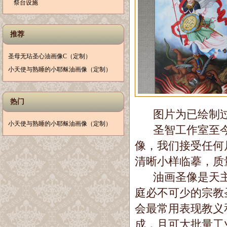
祭台设施
推荐
圣母无玷圣心油画像C（定制）
小天使与熟睡的小耶稣油画像（定制）
热门
图片为已绘制过
小天使与熟睡的小耶稣油画像（定制）
圣智工作室至今
像，我们接受任何
清晰小样临摹，质
油画圣像是天主
庭必不可少的宗教
会最常用表现教义
成，且可大批量工