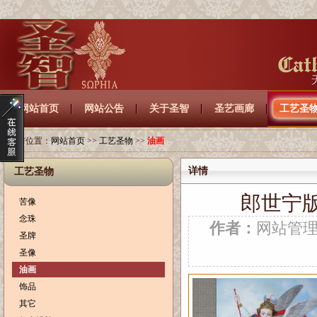
网站首页
网站公告
关于圣智
圣艺画廊
工艺圣
当前位置：
网站首页
>>
工艺圣物
>>
油画
详情
工艺圣物
郎世宁
苦像
念珠
作者：
网站管
圣牌
圣像
油画
饰品
其它