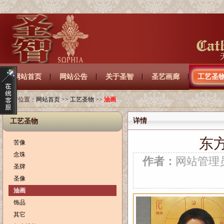
网站首页
网站公告
关于圣智
圣艺画廊
工艺圣
当前位置：
网站首页
>>
工艺圣物
>>
油画
详情
工艺圣物
东
苦像
念珠
作者：
网站管
圣牌
圣像
油画
饰品
其它