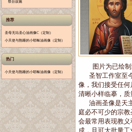
祭台设施
推荐
圣母无玷圣心油画像C（定制）
小天使与熟睡的小耶稣油画像（定制）
热门
图片为已绘制过
小天使与熟睡的小耶稣油画像（定制）
圣智工作室至今
像，我们接受任何
清晰小样临摹，质
油画圣像是天主
庭必不可少的宗教
会最常用表现教义
成，且可大批量工