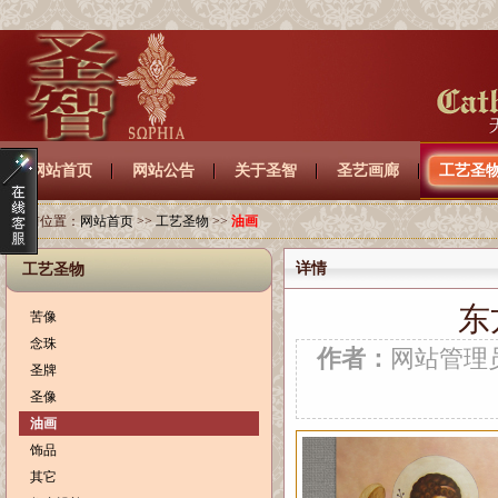
网站首页
网站公告
关于圣智
圣艺画廊
工艺圣
当前位置：
网站首页
>>
工艺圣物
>>
油画
详情
工艺圣物
东
苦像
念珠
作者：
网站管
圣牌
圣像
油画
饰品
其它