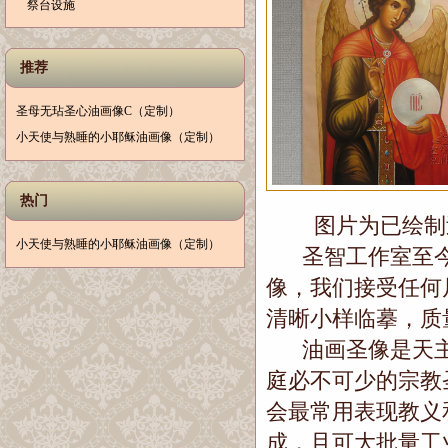
祭台设施
推荐
圣母无玷圣心油画像C（定制）
小天使与熟睡的小耶稣油画像（定制）
热门
图片为已绘制过
小天使与熟睡的小耶稣油画像（定制）
圣智工作室至今
像，我们接受任何
清晰小样临摹，质
油画圣像是天主
庭必不可少的宗教
会最常用表现教义
成，且可大批量工