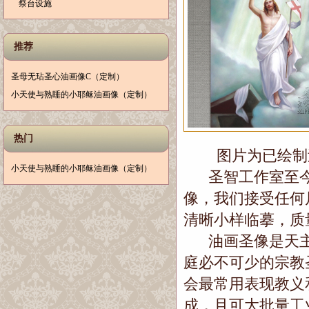
祭台设施
推荐
圣母无玷圣心油画像C（定制）
小天使与熟睡的小耶稣油画像（定制）
热门
图片为已绘制过
小天使与熟睡的小耶稣油画像（定制）
圣智工作室至今
像，我们接受任何
清晰小样临摹，质
油画圣像是天主
庭必不可少的宗教
会最常用表现教义
成，且可大批量工