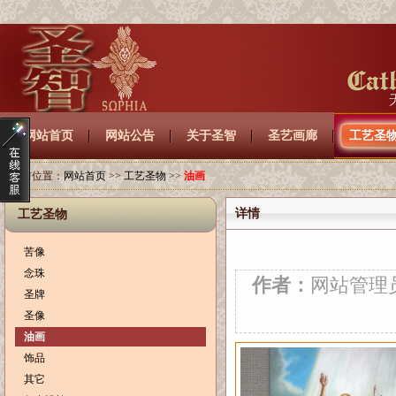
网站首页
网站公告
关于圣智
圣艺画廊
工艺圣
当前位置：
网站首页
>>
工艺圣物
>>
油画
详情
工艺圣物
苦像
念珠
作者：
网站管
圣牌
圣像
油画
饰品
其它