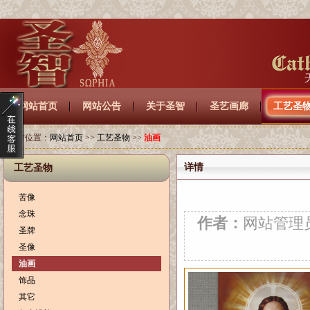
网站首页
网站公告
关于圣智
圣艺画廊
工艺圣
当前位置：
网站首页
>>
工艺圣物
>>
油画
详情
工艺圣物
苦像
念珠
作者：
网站管
圣牌
圣像
油画
饰品
其它