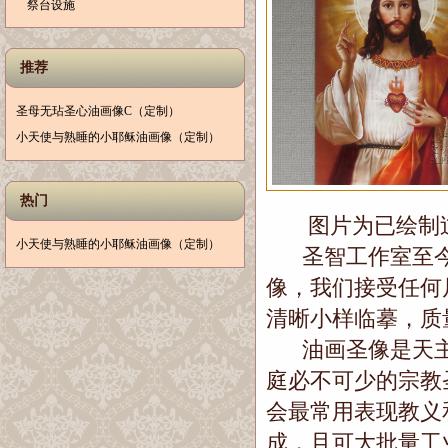
祭台设施
推荐
圣母无玷圣心油画像C（定制）
小天使与熟睡的小耶稣油画像（定制）
热门
图片为已绘制过
小天使与熟睡的小耶稣油画像（定制）
圣智工作室至今
像，我们接受任何
清晰小样临摹，质
油画圣像是天主
庭必不可少的宗教
会最常用表现教义
成，且可大批量工