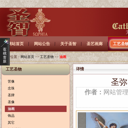
网站首页
网站公告
关于圣智
圣艺画廊
工艺圣
当前位置：
网站首页
>>
工艺圣物
>>
油画
详情
工艺圣物
圣弥
苦像
念珠
作者：
网站管
圣牌
圣像
油画
饰品
其它