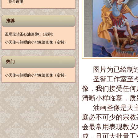
祭台设施
推荐
圣母无玷圣心油画像C（定制）
小天使与熟睡的小耶稣油画像（定制）
热门
图片为已绘制过
小天使与熟睡的小耶稣油画像（定制）
圣智工作室至今
像，我们接受任何
清晰小样临摹，质
油画圣像是天主
庭必不可少的宗教
会最常用表现教义
成，且可大批量工