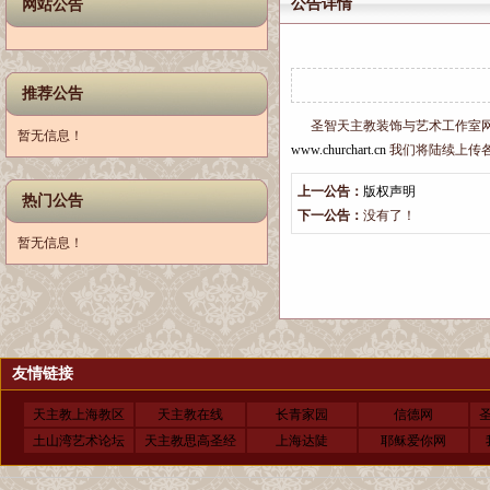
公告详情
网站公告
推荐公告
圣智天主教装饰与艺术工作室网站
暂无信息！
www.churchart.cn
我们将陆续上传
上一公告：
版权声明
热门公告
下一公告：
没有了！
暂无信息！
友情链接
天主教上海教区
天主教在线
长青家园
信德网
土山湾艺术论坛
天主教思高圣经
上海达陡
耶稣爱你网